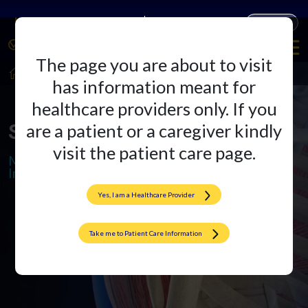
Unternehmen
Produkte
The page you are about to visit
HealthCare Professionals
Sportmedizin
has information meant for
healthcare providers only. If you
Sportmedizin
are a patient or a caregiver kindly
visit the patient care page.
Mehr Bewegungsfreiheit, ein
Implantat nach dem anderen
Yes, I am a Healthcare Provider
Take me to Patient Care Information