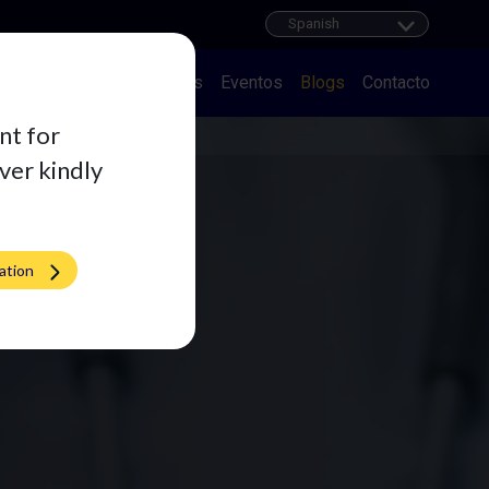
Empleo
Distribuidores
Eventos
Blogs
Contacto
nt for
iver kindly
ation