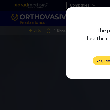
Companies
The p
Blogs
atrás
healthcare
Yes, I a