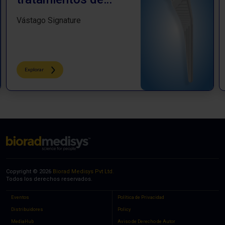
cadera
Vástago Signature
Explorar
Copyright © 2026
Biorad Medisys Pvt Ltd.
Todos los derechos reservados.
Eventos
Política de Privacidad
Distribuidores
Policy
MediaHub
Aviso de Derecho de Autor