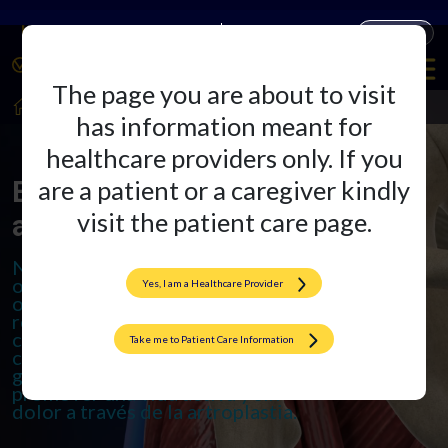
Companies
Productos
The page you are about to visit
HealthCare Professionals
Artroplastia
has information meant for
healthcare providers only. If you
El ámbito de la
are a patient or a caregiver kindly
visit the patient care page.
artroplastia
Nos especializamos en implantes
ortopédicos de vanguardia y
Yes, I am a Healthcare Provider
ofrecemos excelencia en
reemplazos totales de rodilla y
cadera. También ofrecemos
Take me to Patient Care Information
cirugías de revisión para
garantizar resultados duraderos y
promover una vida activa y sin
dolor a través de la artroplastia.